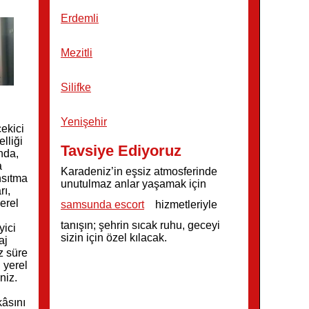
Erdemli
Mezitli
Silifke
Yenişehir
çekici
lliği
Tavsiye Ediyoruz
nda,
a
Karadeniz’in eşsiz atmosferinde
ansıtma
unutulmaz anlar yaşamak için
rı,
erel
samsunda escort
hizmetleriyle
tanışın; şehrin sıcak ruhu, geceyi
yici
sizin için özel kılacak.
aj
z süre
n yerel
niz.
kâsını