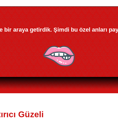
kle bir araya getirdik. Şimdi bu özel anları pa
ırıcı Güzeli