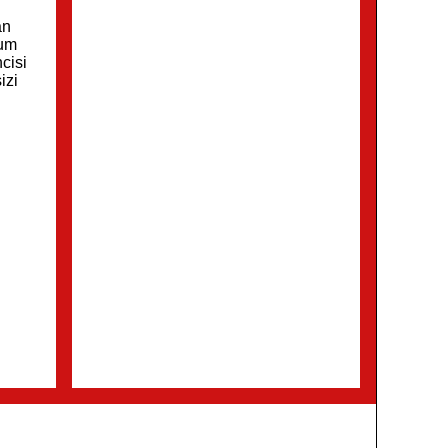
an
rum
cisi
izi