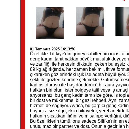
01 Temmuz 2025 14:13:56
Özellikle Türkiye'nin güney sahillerinin incisi ola
genç kadını tanıtmaktan büyük mutluluk duyuyoruz.
ve zarifliği ile herkesin dikkatini çeken bu eşsi
89 kg ağırlığında, her zaman bakımlı, fit ve form
çıkarırken gözlerindeki ışık ise adeta büyülüyor. S
şekli ile gözleri kendine çekmekte. Gülümsemesi 
kadınsı duruşu ile baş döndürücü bir aura yayıyor.
halktan biri olun, ister bölgeye tatil veya iş amaç
arıyorsanız, bu genç kadın tam size göre. İş topla
bir dost ve mükemmel bir gezi rehberi. Aynı zam
hizmeti de sağlıyor. Ayrıca, bu çarpıcı genç kadın
boyunca size ilgi çekici hikayeler, yerel anekdotla
halkının sıcakkanlılığını ve misafirperverliğini, 
Bu özelliklerin tümü, onu sadece Silifke'nin en e
unutulmaz bir partner ve dost. Onunla geçirilen he