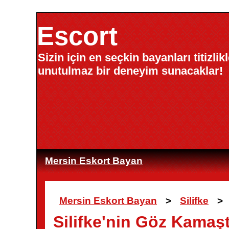
Escort
Sizin için en seçkin bayanları titizli
unutulmaz bir deneyim sunacaklar!
Mersin Eskort Bayan
Mersin Eskort Bayan
>
Silifke
>
Silifke'nin Göz Kamaşt