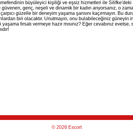
endinin büyüleyici kişiliği ve eşsiz hizmetleri ile Silifke'deki
e güvenen, genç, neşeli ve dinamik bir kadın arıyorsanız, o zam
bu çarpıcı güzelle bir deneyim yaşama şansını kaçırmayın. Bu du
lardan biri olacaktır. Unutmayın, onu bulabileceğiniz güneyin in
 yaşama fırsatı vermeye hazır mısınız? Eğer cevabınız evetse, s
ıdır!
© 2026 Escort