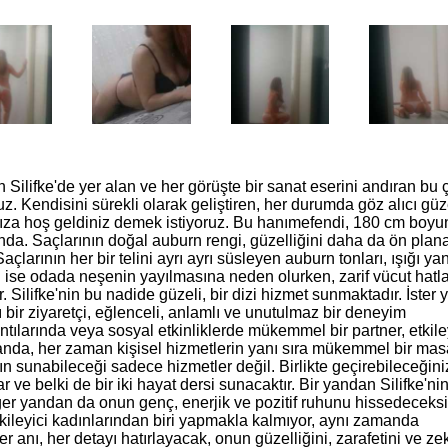
n Silifke'de yer alan ve her görüşte bir sanat eserini andıran bu 
 Kendisini sürekli olarak geliştiren, her durumda göz alıcı güze
z kıza hoş geldiniz demek istiyoruz. Bu hanımefendi, 180 cm boyu
unda. Saçlarının doğal auburn rengi, güzelliğini daha da ön plan
açlarının her bir telini ayrı ayrı süsleyen auburn tonları, ışığı y
ise odada neşenin yayılmasına neden olurken, zarif vücut hatla
 Silifke'nin bu nadide güzeli, bir dizi hizmet sunmaktadır. İster y
lı bir ziyaretçi, eğlenceli, anlamlı ve unutulmaz bir deneyim
ntılarında veya sosyal etkinliklerde mükemmel bir partner, etkile
anda, her zaman kişisel hizmetlerin yanı sıra mükemmel bir mas
ın sunabileceği sadece hizmetler değil. Birlikte geçirebileceğini
r ve belki de bir iki hayat dersi sunacaktır. Bir yandan Silifke'ni
diğer yandan da onun genç, enerjik ve pozitif ruhunu hissedeceksi
tkileyici kadınlarından biri yapmakla kalmıyor, aynı zamanda
r anı, her detayı hatırlayacak, onun güzelliğini, zarafetini ve ze