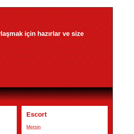
ylaşmak için hazırlar ve size
Escort
Mersin