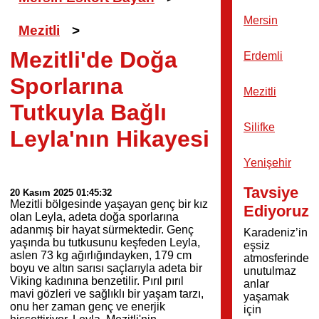
Mersin
Mezitli
>
Mezitli'de Doğa
Erdemli
Sporlarına
Mezitli
Tutkuyla Bağlı
Silifke
Leyla'nın Hikayesi
Yenişehir
Tavsiye
20 Kasım 2025 01:45:32
Mezitli bölgesinde yaşayan genç bir kız
Ediyoruz
olan Leyla, adeta doğa sporlarına
adanmış bir hayat sürmektedir. Genç
Karadeniz’in
yaşında bu tutkusunu keşfeden Leyla,
eşsiz
aslen 73 kg ağırlığındayken, 179 cm
atmosferinde
boyu ve altın sarısı saçlarıyla adeta bir
unutulmaz
Viking kadınına benzetilir. Pırıl pırıl
anlar
mavi gözleri ve sağlıklı bir yaşam tarzı,
yaşamak
onu her zaman genç ve enerjik
için