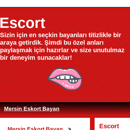
Escort
Sizin için en seçkin bayanları titizlikle bir
araya getirdik. Şimdi bu özel anları
paylaşmak için hazırlar ve size unutulmaz
bir deneyim sunacaklar!
Mersin Eskort Bayan
Escort
Mersin Eskort Bayan
>