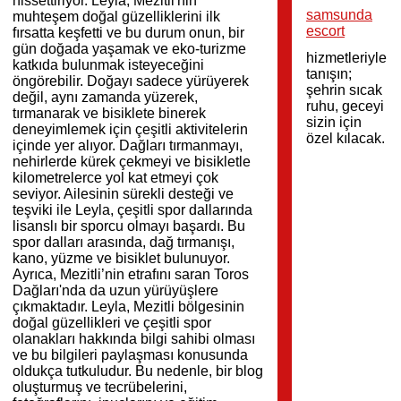
hissettiriyor. Leyla, Mezitli'nin
samsunda
muhteşem doğal güzelliklerini ilk
escort
fırsatta keşfetti ve bu durum onun, bir
gün doğada yaşamak ve eko-turizme
hizmetleriyle
katkıda bulunmak isteyeceğini
tanışın;
öngörebilir. Doğayı sadece yürüyerek
şehrin sıcak
değil, aynı zamanda yüzerek,
ruhu, geceyi
tırmanarak ve bisiklete binerek
sizin için
deneyimlemek için çeşitli aktivitelerin
özel kılacak.
içinde yer alıyor. Dağları tırmanmayı,
nehirlerde kürek çekmeyi ve bisikletle
kilometrelerce yol kat etmeyi çok
seviyor. Ailesinin sürekli desteği ve
teşviki ile Leyla, çeşitli spor dallarında
lisanslı bir sporcu olmayı başardı. Bu
spor dalları arasında, dağ tırmanışı,
kano, yüzme ve bisiklet bulunuyor.
Ayrıca, Mezitli’nin etrafını saran Toros
Dağları'nda da uzun yürüyüşlere
çıkmaktadır. Leyla, Mezitli bölgesinin
doğal güzellikleri ve çeşitli spor
olanakları hakkında bilgi sahibi olması
ve bu bilgileri paylaşması konusunda
oldukça tutkuludur. Bu nedenle, bir blog
oluşturmuş ve tecrübelerini,