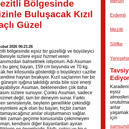
ezitli Bölgesinde
Mersin
izinle Buluşacak Kızıl
Erdemli
açlı Güzel
Mezitli
Silifke
ubat 2026 06:21:26
itli bölgesinde eşsiz bir güzelliği ve büyüleyici
ibesiyle sizlere eşsiz hizmet veren
Yenişehi
anımızdan bahsetmek istiyorum. Adı Asuman
n bu genç bayan, 159 cm boyunda ve 70 kg.
Tavsiy
ak her kilosunda gösterdiği o büyüleyici cazibe
Ediyo
 kendine hayran bırakıyor. Kızıl saçlarının her bir
, güneşin ışığına takıldığı anda bile size enerji
Karadeni
layabiliyor. Asuman, beklenenden çok daha
eşsiz
lasını sizlere sunuyor. Çünkü Asuman, sadece
atmosfer
 hizmet değil, tam bir deneyim sunar. Farklı
unutulma
den servisleriyle, beylerin genellikle çekindiği
anlar
eyimlere açık olan bu bayan, hiçbir zaman
yaşamak
tamayacağınız anılar oluşturmanızı sağlar.
için
iteli zaman geçirme konusunda çekinmeyen
man, kendisini diğer bayanlardan ayıran
samsund
liklerin en önemlisidir. Akıllı, çekici ve bir o