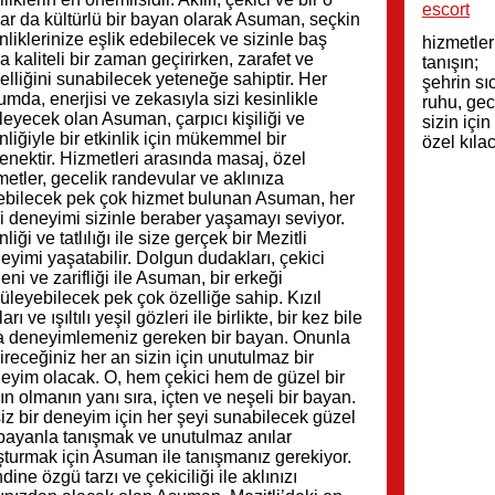
escort
ar da kültürlü bir bayan olarak Asuman, seçkin
inliklerinize eşlik edebilecek ve sizinle baş
hizmetler
a kaliteli bir zaman geçirirken, zarafet ve
tanışın;
elliğini sunabilecek yeteneğe sahiptir. Her
şehrin sı
umda, enerjisi ve zekasıyla sizi kesinlikle
ruhu, gec
ileyecek olan Asuman, çarpıcı kişiliği ve
sizin için
enliğiyle bir etkinlik için mükemmel bir
özel kıla
enektir. Hizmetleri arasında masaj, özel
metler, gecelik randevular ve aklınıza
ebilecek pek çok hizmet bulunan Asuman, her
i deneyimi sizinle beraber yaşamayı seviyor.
nliği ve tatlılığı ile size gerçek bir Mezitli
eyimi yaşatabilir. Dolgun dudakları, çekici
eni ve zarifliği ile Asuman, bir erkeği
üleyebilecek pek çok özelliğe sahip. Kızıl
arı ve ışıltılı yeşil gözleri ile birlikte, bir kez bile
a deneyimlemeniz gereken bir bayan. Onunla
ireceğiniz her an sizin için unutulmaz bir
eyim olacak. O, hem çekici hem de güzel bir
ın olmanın yanı sıra, içten ve neşeli bir bayan.
iz bir deneyim için her şeyi sunabilecek güzel
 bayanla tanışmak ve unutulmaz anılar
şturmak için Asuman ile tanışmanız gerekiyor.
dine özgü tarzı ve çekiciliği ile aklınızı