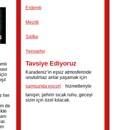
Erdemli
Mezitli
Silifke
Yenişehir
Tavsiye Ediyoruz
ımlı
mavi
Karadeniz’in eşsiz atmosferinde
için
unutulmaz anlar yaşamak için
şıl
samsunda escort
hizmetleriyle
tanışın; şehrin sıcak ruhu, geceyi
z her
sizin için özel kılacak.
im de
ikte
 anı
ar.
im