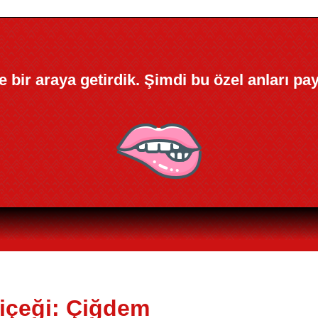
kle bir araya getirdik. Şimdi bu özel anları pa
Çiçeği: Çiğdem