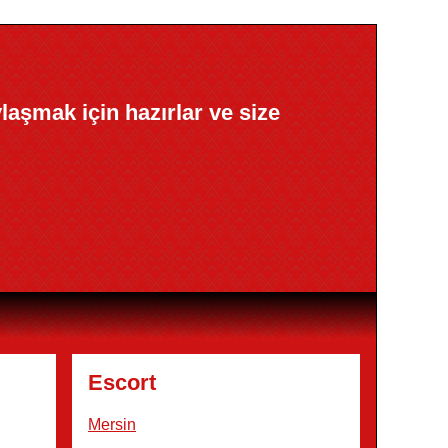
ylaşmak için hazırlar ve size
Escort
Mersin