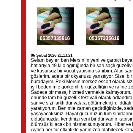
06 Şubat 2026 21:13:21
Selam beyler, ben Mersin’in yeni ve çarpıcı baya
hatlarıyla 49 kilo ağırlığında bir sarı saçlı güzel
ve kusursuz bir vücut yapısına sahibim. Altın sa
gözlerim, adeta bir okyanusu yansıtıyor. Size, bi
buradayım. Peki Mersin merkez escort olarak sizl
ışıl bedenimle görkemli bir güzelliğin ve rafine 
Sadece bir masaj hizmeti vermekle kalmıyorum, 
önünde tam bir güzellik festivali olarak adlandı
saniye sizi farklı dünyalara götürmek için. İddialı 
yaratıyorum. Benimle zaman geçirdiğinizde, sad
yaşayacaksınız. Hayal gücünüzün tüm sınırlarını 
olduğunuzda, kendinizi yeni bir dünyanın kapısınd
ölümsüz kılacak bir hizmet sunuyorum. Kibar ve 
Ayrıca her tür etkinlikte yanınızda olabilecek ka