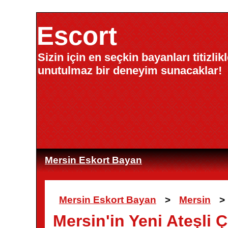
Escort
Sizin için en seçkin bayanları titizli
unutulmaz bir deneyim sunacaklar!
Mersin Eskort Bayan
Mersin Eskort Bayan
>
Mersin
>
Mersin'in Yeni Ateşli 