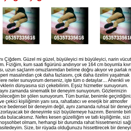
nı Çiğdem. Güzel mi güzel, büyüleyici mi büyüleyici, narin vücut
iyim. Fiziğim, kum saati figürünü andırıyor ve 164 cm boyumla kıvr
rısı, uzun saçlarım omuzlarımdan belime doğru akıyor ve parlak 
r peri masalından çok daha fazlasını, çok daha özelini yaşatmak 
ere neler sunuyorum derseniz, işte tüm o detaylar… Ahenkli ve ı
zevklerin dünyasına sizi çekebilirim. Eşsiz hizmetler sunuyorum.
aynı zamanda sinematik bir deneyim sunuyorum. Gözlerinizin
rabileceğim bir şölen sunuyorum. Tüm bunlar, benimle geçirdiğini
ve çekici kişiliğimin yanı sıra, rahatlatıcı ve enerjik bir atmosfer
ece bedensel bir deneyim değil, aynı zamanda ruhsal bir deney
zorlayacak bir deneyimle sizi büyülemeye hazırım. Benimle birl
a bulacaksınız. Nefes kesen güzelliğim ve tatlı kişiliğimle, sizi
hoşsohbet olmam, herhangi bir durumda rahat hissetmenizi sağl
pasitedeyim. Size, bir rüyada olduğunuzu hissettirecek bir deney