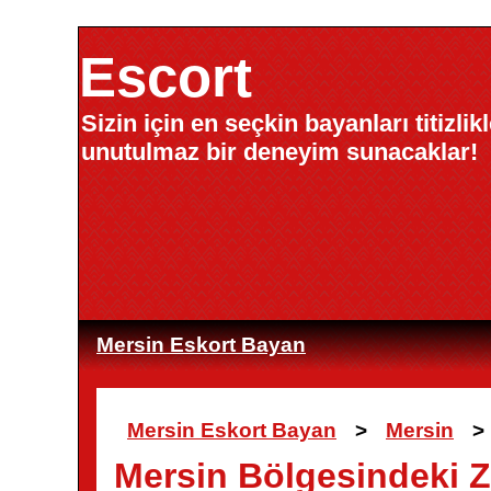
Escort
Sizin için en seçkin bayanları titizli
unutulmaz bir deneyim sunacaklar!
Mersin Eskort Bayan
Mersin Eskort Bayan
>
Mersin
>
Mersin Bölgesindeki Za