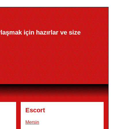
ylaşmak için hazırlar ve size
Escort
Mersin