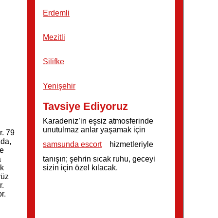
Erdemli
Mezitli
Silifke
Yenişehir
Tavsiye Ediyoruz
Karadeniz’in eşsiz atmosferinde
unutulmaz anlar yaşamak için
r. 79
zda,
samsunda escort
hizmetleriyle
ve
tanışın; şehrin sıcak ruhu, geceyi
a
sizin için özel kılacak.
ik
yüz
r.
r.