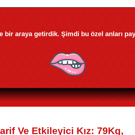
kle bir araya getirdik. Şimdi bu özel anları pa
rif Ve Etkileyici Kız: 79Kg,