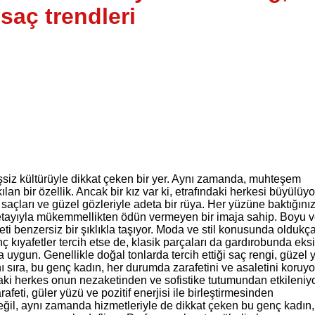
aç trendleri
 eşsiz kültürüyle dikkat çeken bir yer. Aynı zamanda, muhteşem
lan bir özellik. Ancak bir kız var ki, etrafındaki herkesi büyülüyo
saçları ve güzel gözleriyle adeta bir rüya. Her yüzüne baktığını
detayıyla mükemmellikten ödün vermeyen bir imaja sahip. Boyu 
feti benzersiz bir şıklıkla taşıyor. Moda ve stil konusunda oldukç
nç kıyafetler tercih etse de, klasik parçaları da gardırobunda eks
uygun. Genellikle doğal tonlarda tercih ettiği saç rengi, güzel 
ı sıra, bu genç kadın, her durumda zarafetini ve asaletini koruyo
ndaki herkes onun nezaketinden ve sofistike tutumundan etkileniyo
afeti, güler yüzü ve pozitif enerjisi ile birleştirmesinden
değil, aynı zamanda hizmetleriyle de dikkat çeken bu genç kadın,