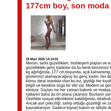
177cm boy, son moda s
18 Mart 2026 14:14:02
Mersin, tarihi güzellikleri, muhteşem plajları ve
güzellikteki genç kadınlar da bu kenti benzersiz kı
kg ağırlığında, 177 cm boyunda, açık kahverengi 
gözlerinizi alamayacağınız bu genç kadın, her 
kilosu ideal orantıda olan bu kız, giydiği her kıya
bilgili ve kendine özgü bir stili var. Modern ve ge
etmiyor. Saçları ise her zaman bakımlı ve modaya 
hatlarını daha da ön plana çıkarıyor. Bunların yan
Özellikle sosyal etkinliklere katıldığında, etrafı
Ancak asıl çekiciliği, sahip olduğu güzelliği ve zar
kaynaklanıyor. Sadece kişisel bakım ve stiliyle 