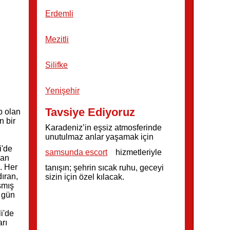
Erdemli
Mezitli
Silifke
Yenişehir
Tavsiye Ediyoruz
p olan
n bir
Karadeniz’in eşsiz atmosferinde
unutulmaz anlar yaşamak için
i'de
samsunda escort
hizmetleriyle
man
k. Her
tanışın; şehrin sıcak ruhu, geceyi
ıran,
sizin için özel kılacak.
şmış
r gün
i'de
arı