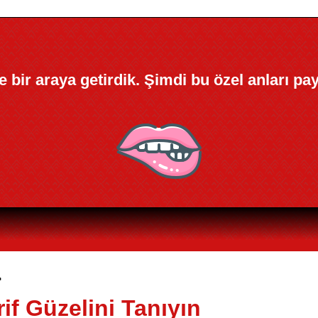
kle bir araya getirdik. Şimdi bu özel anları pa
>
if Güzelini Tanıyın