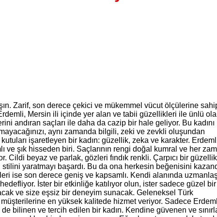
şın. Zarif, son derece çekici ve mükemmel vücut ölçülerine sahi
mli, Mersin ili içinde yer alan ve tabii güzellikleri ile ünlü ola
rini andıran saçları ile daha da cazip bir hale geliyor. Bu kadını
mayacağınızı, aynı zamanda bilgili, zeki ve zevkli oluşundan
kutuları işaretleyen bir kadın: güzellik, zeka ve karakter. Erdeml
ı ve şık hisseden biri. Saçlarının rengi doğal kumral ve her za
. Cildi beyaz ve parlak, gözleri fındık renkli. Çarpıcı bir güzelli
 stilini yaratmayı başardı. Bu da ona herkesin beğenisini kazand
etleri ise son derece geniş ve kapsamlı. Kendi alanında uzmanla
efliyor. İster bir etkinliğe katılıyor olun, ister sadece güzel bi
lacak ve size eşsiz bir deneyim sunacak. Geleneksel Türk
n müşterilerine en yüksek kalitede hizmet veriyor. Sadece Erdeml
de bilinen ve tercih edilen bir kadın. Kendine güvenen ve sınırl