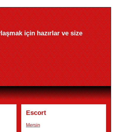
ylaşmak için hazırlar ve size
Escort
Mersin