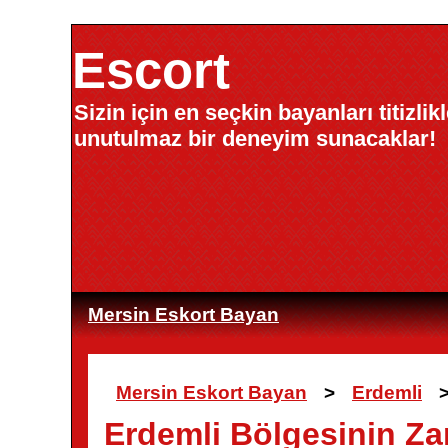
Escort
Sizin için en seçkin bayanları titizli
unutulmaz bir deneyim sunacaklar!
Mersin Eskort Bayan
Mersin Eskort Bayan
>
Erdemli
Erdemli Bölgesinin Zar