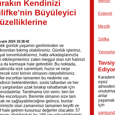
ırakın Kendinizi
Mersin
ilifke'nin Büyüleyici
Erdemli
üzelliklerine
Mezitli
Silifke
ralık 2024 18:38:42
tik günlük yaşamın geriliminden ve
kısından bıkmış olabilirsiniz. Günlük işleriniz,
Yenişehi
yal sorumluluklarınız, hatta arkadaşlarınızla
n etkileşimleriniz zaten meşgul olan ruh halinizi
Tavsiy
a da karmaşık hale getirebilir. Bu noktada,
Ediyo
atınızda size samimiyet, huzur ve neşe
irecek özel birinin olmasını isteyebilirsiniz.
Karadeni
ifke escortları tamamen bu nedenle var.
eşsiz
dinizi beklentilerden, süslü laflardan ve her
atmosfer
lü yargılardan uzak bırakıp rahatlamak için
unutulma
ınızdadırlar. Tanıtmama izin verin, ben bir
anlar
ifke escortuyum. Benimle olmanın size tam
yaşamak
rak ne sağlayabileceğine gelince, bunlar
için
birimizle olan zamanımızı tamamen keyifli ve
if hale getiren kusursuz değerler olacaktır. 57
samsund
ogram ağırlığındaki bu 166 cm yüksekliğindeki