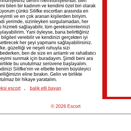
nuniyetiniz benim memnuniyetimdir. Ben
imi bilen bir kadınım ve kendimi özel biri olarak
üyorum çünkü Silifke escortları arasında en
eyimli ve en çok aranan kişilerden biriyim.
di yerimde, sizinleyken sorgulamadan, her
lü hizmeti sağlayabilir, tüm gereksinimlerinizi
şılayabilirim. Yani öyleyse, bana belirttiğiniz
 bilgileri verebilir ve kendinizi gerçekten iyi
settirecek her şeyi yapmamı sağlayabilirsiniz.
fke, güzelliği ve neşeli ruhuyla sizi
bederken, ben de size en anlamlı ve rahatlatıcı
eyimi sunmak için buradayım. Şimdi beni ara
birlikte bu unutulmaz serüvene başlayalım.
dinizi Silifke'nin ve elbette benim büyüleyici
elliğimizin eline bırakın. Gelin ve birlikte
tulmaz bir hikaye yaratalım.
ksi escort
,
balık etli bayan
© 2026 Escort