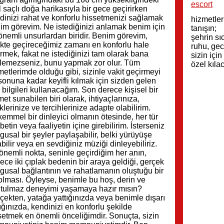
escort
ıl saçlı doğa harikasıyla bir gece geçirirken
dinizi rahat ve konforlu hissetmenizi sağlamak
hizmetler
im görevim. Ne istediğinizi anlamak benim için
tanışın;
önemli unsurlardan biridir. Benim görevim,
şehrin sı
likte geçireceğimiz zamanı en konforlu hale
ruhu, gec
irmek, fakat ne istediğinizi tam olarak bana
sizin için
lemezseniz, bunu yapmak zor olur. Tüm
özel kıla
metlerimde olduğu gibi, sizinle vakit geçirmeyi
sonuna kadar keyifli kılmak için sizden gelen
 bilgileri kullanacağım. Son derece kişisel bir
met sunabilen biri olarak, ihtiyaçlarınıza,
klerinize ve tercihlerinize adapte olabilirim.
emmel bir dinleyici olmanın ötesinde, her tür
betin veya faaliyetin içine girebilirim. İsterseniz
gusal bir şeyler paylaşabilir, belki yürüyüşe
abilir veya en sevdiğiniz müziği dinleyebiliriz.
önemli nokta, seninle geçirdiğim her anın,
ece iki çıplak bedenin bir araya geldiği, gerçek
gusal bağlantının ve rahatlamanın oluştuğu bir
olması. Öyleyse, benimle bu hoş, derin ve
tulmaz deneyimi yaşamaya hazır mısın?
çekten, yatağa yattığınızda veya benimle dışarı
tığınızda, kendinizi en konforlu şekilde
setmek en önemli önceliğimdir. Sonuçta, sizin